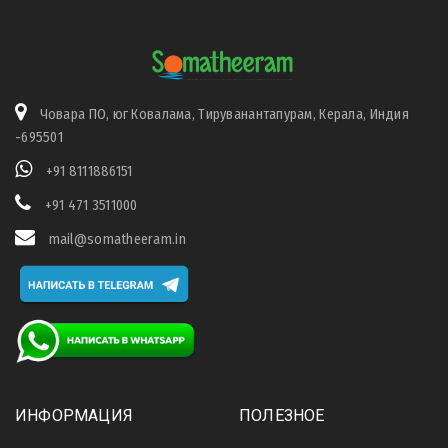
Човара ПО, юг Ковалама, Тируванантапурам, Керала, Индия
-695501
+91 8111886151
+91 471 3511000
mail@somatheeram.in
ИНФОРМАЦИЯ
ПОЛЕЗНОЕ