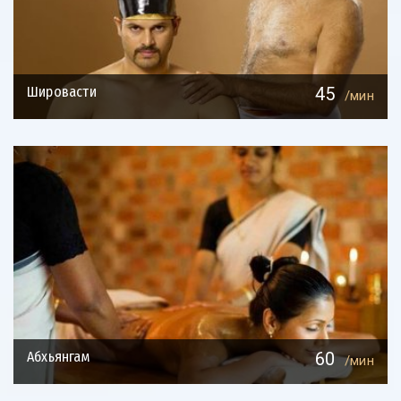
Шировасти
45
/мин
Абхьянгам
60
/мин