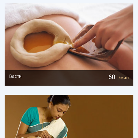
Васти
60
/мин