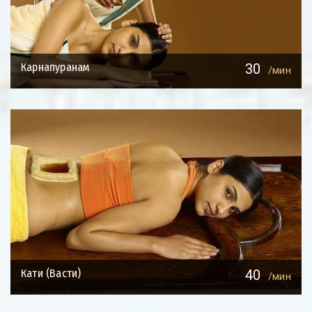
Карнапуранам
30
/мин
Кати (Васти)
40
/мин