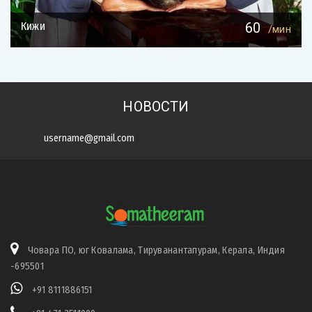
Кижи
60
/мин
НОВОСТИ
ПОДПИСАТЬСЯ
Човара ПО, юг Ковалама, Тируванантапурам, Керала, Индия
-695501
+91 8111886151