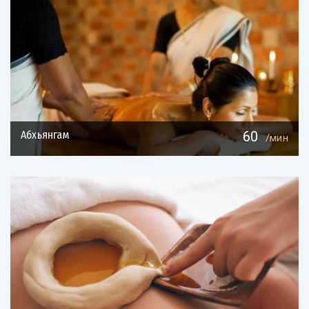
Абхьянгам
60
/мин