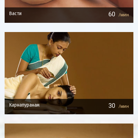
Васти
60
/мин
Карнапуранам
30
/мин