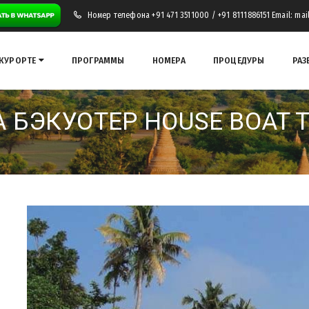
Номер телефона +91 471 3511000 / +91 8111886151 Email: ma
 КУРОРТЕ
ПРОГРАММЫ
НОМЕРА
ПРОЦЕДУРЫ
РАЗ
 БЭКУОТЕР HOUSE BOAT 
Сома Бэкуотер House Boat Tou