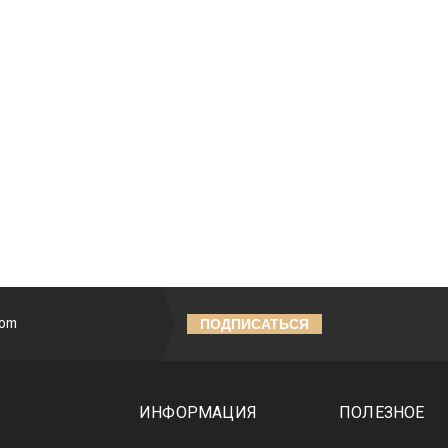
ГРАММА ОМОЛОЖЕНИЯ
OMATHEERAM BEACH
ПРОГРАММА ПОХ
JUVENATION THERAPY
SOMATHEERAM 
PROGRAMM)
(SLIMMING PRO
от 144 €
от 153 
ПОДРОБНЕЕ
ПОДРОБНЕЕ
ПОДПИСАТЬСЯ
ИНФОРМАЦИЯ
ПОЛЕЗНОЕ